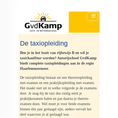
De taxiopleiding
Ben je in het bezit van rijbewijs B en wil je
Home
taxichauffeur worden? Autorijschool GvdKamp
biedt complete taxiopleidingen aan in de regio
Haarlemmermeer.
Theorieles
De taxiopleiding bestaat uit een theorieopleiding
met examen en een praktijkopleiding met examen.
Inloggen onlinetheorie
Het maakt niet uit in welke volgorde je de examens
doet. Je mag bij de taxi dus rustig eerst je
Privéles
praktijkexamen halen en pas daarna je theorie-
examen doen. Wel moet je voor beide examens
binnen één jaar geslaagd zijn, anders vervalt het
Theorie examen
deel waarvoor je al geslaagd was.