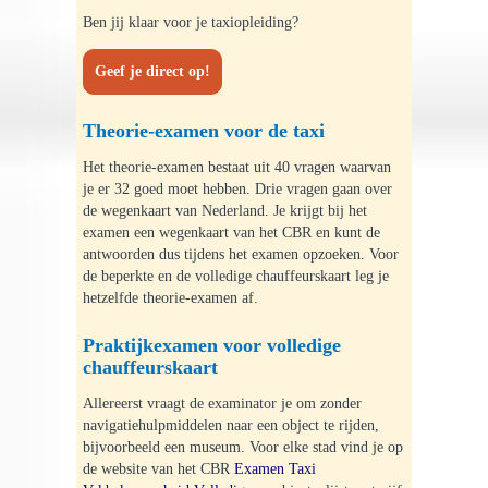
Ben jij klaar voor je taxiopleiding?
Praktijkles
Geef je direct op!
Autorijles
Theorie-examen voor de taxi
Autorijles 16- en 17-jarigen
Het theorie-examen bestaat uit 40 vragen waarvan
je er 32 goed moet hebben. Drie vragen gaan over
Motorrijles
de wegenkaart van Nederland. Je krijgt bij het
examen een wegenkaart van het CBR en kunt de
Motorrijles jonger dan 24
antwoorden dus tijdens het examen opzoeken. Voor
de beperkte en de volledige chauffeurskaart leg je
hetzelfde theorie-examen af.
Opfriscursus
Praktijkexamen voor volledige
Aanhangwagen
chauffeurskaart
Allereerst vraagt de examinator je om zonder
Versneld opleiden
navigatiehulpmiddelen naar een object te rijden,
bijvoorbeeld een museum. Voor elke stad vind je op
de website van het CBR
Examen Taxi
Tussentijdse toets