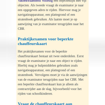
Vakbekwaamheid Volledig
een objectenlijst met vijf
objecten. Als tweede vraagt de examinator je naar
Praktijk examen auto
een opgegeven adres te rijden. Hiervoor mag je
navigatieapparatuur, een plattegrond of een
stratenboek gebruiken. Als laatste moet je op
Taxiopleiding
aanwijzing van je examinator terugrijden naar het
CBR.
Tarieven
Praktijkexamen voor beperkte
chauffeurskaart
Blog
Het praktijkexamen voor de beperkte
chauffeurskaart bestaat uit twee onderdelen. Eerst
Recensies
vraagt de examinator je naar een object te rijden.
Hierbij mag je hulpmiddelen gebruiken zoals
navigatieapparatuur, een plattegrond of een
Contact
stratenboek. Vervolgens moet je via de aanwijzingen
van de examinator terugrijden naar het CBR. Met
Privacy verklaring
een beperkte chauffeurskaart kun je alleen als
contractrijder aan de slag, bijvoorbeeld voor het
rijden van schoolkinderen.
Links
Vraag de chauffeurskaart aan